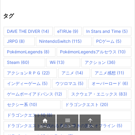
ゴ
リ
ー
タグ
DAVE THE DIVER
(14)
eTIRUe
(9)
In Stars and Time
(5)
JRPG
(8)
NintendoSwitch
(115)
PCゲーム
(5)
PokémonLegends
(8)
PokémonLegendsアルセウス
(10)
Steam
(60)
Wii
(13)
アクション
(36)
アクションＲＰＧ
(22)
アニメ
(14)
アニメ感想
(11)
インディーゲーム
(5)
ウツロマユ
(5)
オーバーロード
(6)
ゲームボーイアドバンス
(12)
スクウェア・エニックス
(83)
セクシー系
(10)
ドラゴンクエスト
(20)
ドラゴンクエスト10
(8)



ドラゴンクエスト10 眠れる勇者と導きの盟友 オフライン
(5)
メニュー
上へ
ホーム