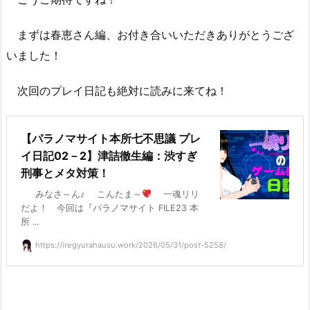
まずは春恵さん編、お付き合いいただきありがとうござ
いました！
次回のプレイ日記も絶対に読みに来てね！
【パラノマサイト本所七不思議 プレ
イ日記02－2】津詰徹生編：渋すぎ
刑事とメタ対策！
みなさ～ん♪ こんたま～
一魂リリ
だよ！ 今回は『パラノマサイト FILE23 本
所 ...
https://iregyurahausu.work/2026/05/31/post-5258/