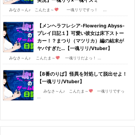
みなさ～ん♪ こんたま～
一魂リリですっ！ ...
【メンヘラフレシア-Flowering Abyss-
プレイ日記１】可愛い彼女は床下ストー
カー！？まつり（マツリカ）編の結末が
ヤバすぎた…【一魂リリ/Vtuber】
みなさ～ん♪ こんたま～
一魂リリだよっ！ ...
【8番のりば】怪異を対処して脱出せよ！
【一魂リリ/Vtuber】
みなさ～ん♪ こんたま～
一魂リリですっ
...