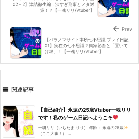
02－2】津詰徹生編：渋すぎ刑事とメタ対
策！？【一魂リリ/Vtuber】

Prev
【パラノマサイト本所七不思議 プレイ日記
01】実在の七不思議？興家彰吾と「置いて
け堀」！【一魂リリ/Vtuber】
「1ドル 220円」の衝撃：

関連記事
白石美智代の投身自殺：
【自己紹介】永遠の25歳Vtuber一魂リリ
です！私のゲーム日記へようこそ
当時のトレンド：
一魂リリ（いちたま りり） 年齢： 永遠の25歳
（ここ大事！） ...