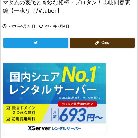
マダムの哀愁と奇妙な相棒・プロタン！志岐間春恵
編【一魂リリ/Vtuber】

2026年5月30日

2026年7月4日
Copy