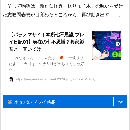
そして物語は、新たな怪異「送り拍子木」の呪いを受け
た志岐間春恵が目覚めたところから、再び動き出す――。
【パラノマサイト本所七不思議 プレ
イ日記01】実在の七不思議？興家彰
吾と「置いてけ
みなさ～ん♪ こんたま～
一魂リリ
だよ！ 今回は、シナリオがめちゃくちゃ好
評 ...
https://iregyurahausu.work/2026/05/23/post-5208/
ネタバレプレイ感想