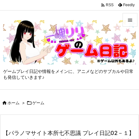
google-site-verification: googleffbc969efee6c755.html

Feedly
RSS


メニュ

サイド

ゲームプレイ日記や情報をメインに、アニメなどのサブカルや日常
前へ
も発信していきます♪

次へ


ホーム
>

ゲーム
検索
【パラノマサイト本所七不思議 プレイ日記02－１】