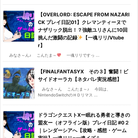
【OVERLORD: ESCAPE FROM NAZARI
CK プレイ日記01】クレマンティーヌで
ナザリック脱出！？強敵ユリさんに10回
挑んだ激闘の記録
【一魂リリ/Vtube
r】
みなさ～ん♪ こんたま～
一魂リリですっ ...
【FINALFANTASYⅩ その３】奮闘！ビ
サイドオーラカ【ネタバレ実況感想】
みなさ～ん こんたま～♪ 今回は、
NintendoSwitchのＨＤリマス ...
ドラゴンクエストⅩー眠れる勇者と導きの
盟友ー（オフライン版）プレイ日記 #0２
｜レンダーシアへ【攻略・感想・ゲーム
実況】一魂リリ×一魂イズミ