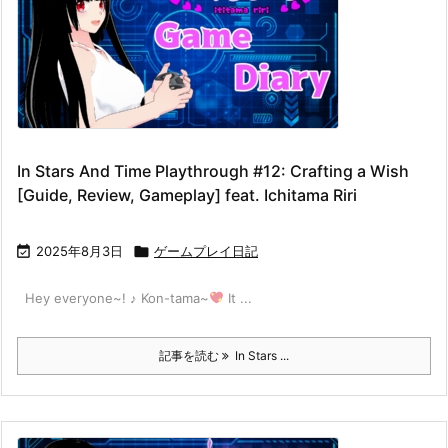
In Stars And Time Playthrough #12: Crafting a Wish
[Guide, Review, Gameplay] feat. Ichitama Riri

2025年8月3日

ゲームプレイ日記
Hey everyone~! ♪ Kon-tama~
It ...
記事を読む
In Stars ...