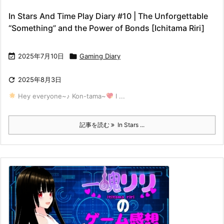
In Stars And Time Play Diary #10 | The Unforgettable
“Something” and the Power of Bonds [Ichitama Riri]

2025年7月10日

Gaming Diary

2025年8月3日
Hey everyone~♪ Kon-tama~
I ...
記事を読む
In Stars ...