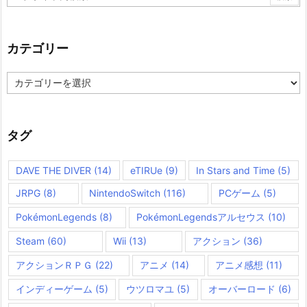
カテゴリー
カ
テ
ゴ
リ
ー
タグ
DAVE THE DIVER
(14)
eTIRUe
(9)
In Stars and Time
(5)
JRPG
(8)
NintendoSwitch
(116)
PCゲーム
(5)
PokémonLegends
(8)
PokémonLegendsアルセウス
(10)
Steam
(60)
Wii
(13)
アクション
(36)
アクションＲＰＧ
(22)
アニメ
(14)
アニメ感想
(11)
インディーゲーム
(5)
ウツロマユ
(5)
オーバーロード
(6)