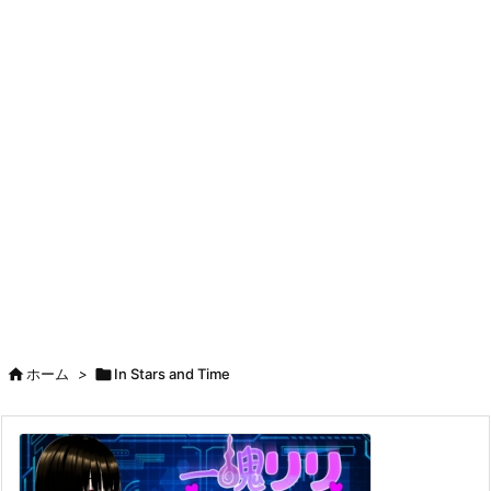

ホーム
>

In Stars and Time