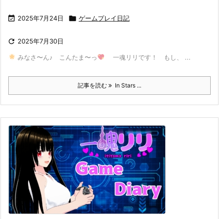

2025年7月24日

ゲームプレイ日記

2025年7月30日
みなさ〜ん♪ こんたま〜っ
一魂リリです！ もし、 ...
記事を読む
In Stars ...