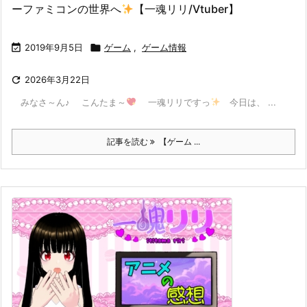
ーファミコンの世界へ
【一魂リリ/Vtuber】

2019年9月5日

ゲーム
,
ゲーム情報

2026年3月22日
みなさ～ん♪ こんたま～
一魂リリですっ
今日は、 ...
記事を読む
【ゲーム ...