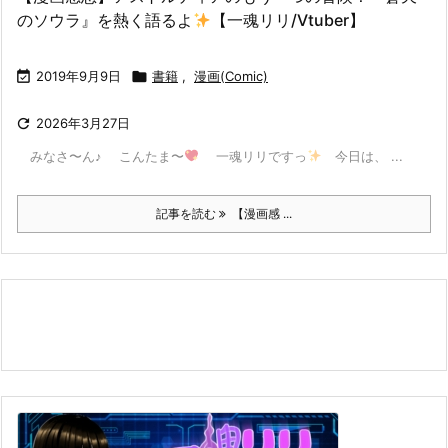
のソウラ』を熱く語るよ
【一魂リリ/Vtuber】

2019年9月9日

書籍
,
漫画(Comic)

2026年3月27日
みなさ〜ん♪ こんたま〜
一魂リリですっ
今日は、 ...
記事を読む
【漫画感 ...