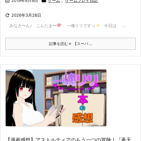

2019年9月9日

ゲーム
,
ゲームプレイ日記

2026年3月28日
みなさ〜ん♪ こんたま〜
一魂リリですっ
​ 今日は、 ...
記事を読む
【スーパ ...
【漫画感想】アストルティアのもう一つの冒険！『蒼天