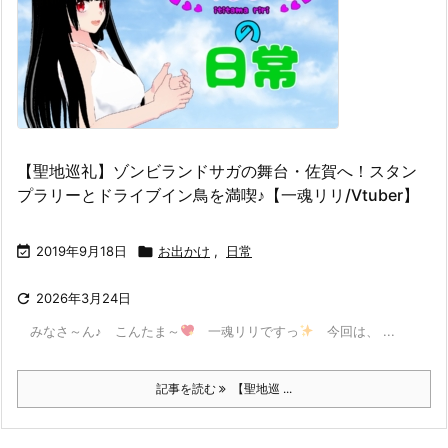
【聖地巡礼】ゾンビランドサガの舞台・佐賀へ！スタン
プラリーとドライブイン鳥を満喫♪【一魂リリ/Vtuber】

2019年9月18日

お出かけ
,
日常

2026年3月24日
​ みなさ～ん♪ こんたま～
一魂リリですっ
​ 今回は、 ...
記事を読む
【聖地巡 ...