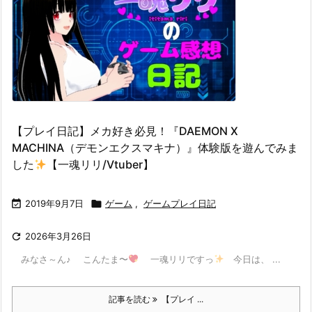
【プレイ日記】メカ好き必見！『DAEMON X
MACHINA（デモンエクスマキナ）』体験版を遊んでみま
した
【一魂リリ/Vtuber】

2019年9月7日

ゲーム
,
ゲームプレイ日記

2026年3月26日
みなさ～ん♪ こんたま〜
一魂リリですっ
今日は、 ...
記事を読む
【プレイ ...