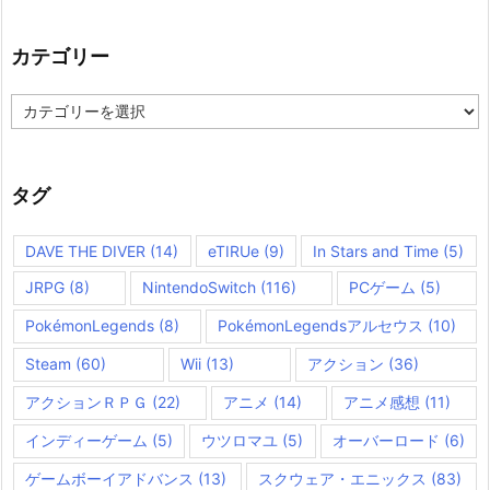
カテゴリー
カ
テ
ゴ
リ
ー
タグ
DAVE THE DIVER
(14)
eTIRUe
(9)
In Stars and Time
(5)
JRPG
(8)
NintendoSwitch
(116)
PCゲーム
(5)
PokémonLegends
(8)
PokémonLegendsアルセウス
(10)
Steam
(60)
Wii
(13)
アクション
(36)
アクションＲＰＧ
(22)
アニメ
(14)
アニメ感想
(11)
インディーゲーム
(5)
ウツロマユ
(5)
オーバーロード
(6)
ゲームボーイアドバンス
(13)
スクウェア・エニックス
(83)