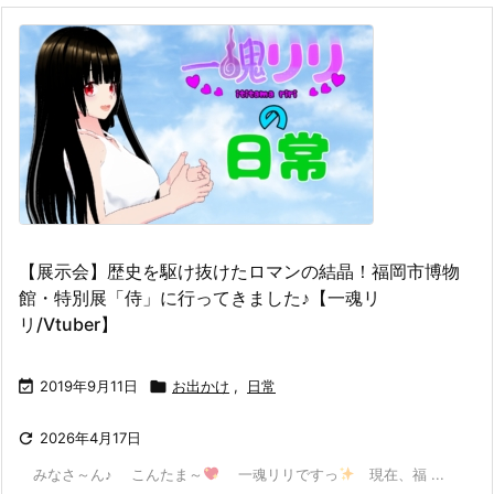
【展示会】歴史を駆け抜けたロマンの結晶！福岡市博物
館・特別展「侍」に行ってきました♪【一魂リ
リ/Vtuber】

2019年9月11日

お出かけ
,
日常

2026年4月17日
みなさ～ん♪ こんたま～
一魂リリですっ
現在、福 ...