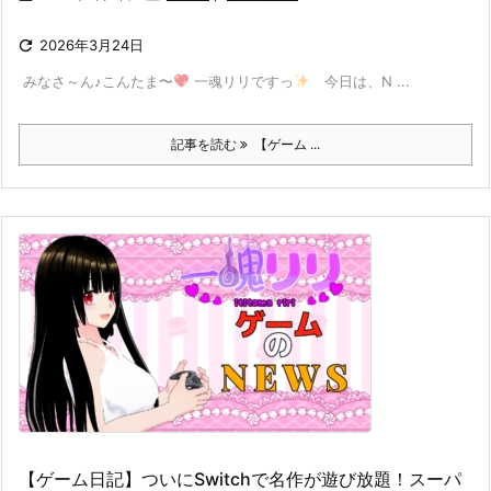

2026年3月24日
​ みなさ～ん♪こんたま〜
一魂リリですっ
​ 今日は、N ...
記事を読む
【ゲーム ...
【ゲーム日記】ついにSwitchで名作が遊び放題！スーパ