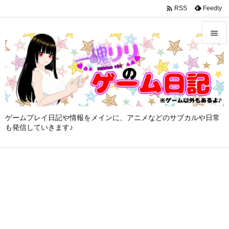
google-site-verification: googleffbc969efee6c755.html

Feedly
RSS


メニュ

サイド

ゲームプレイ日記や情報をメインに、アニメなどのサブカルや日常
前へ
も発信していきます♪

次へ

検索