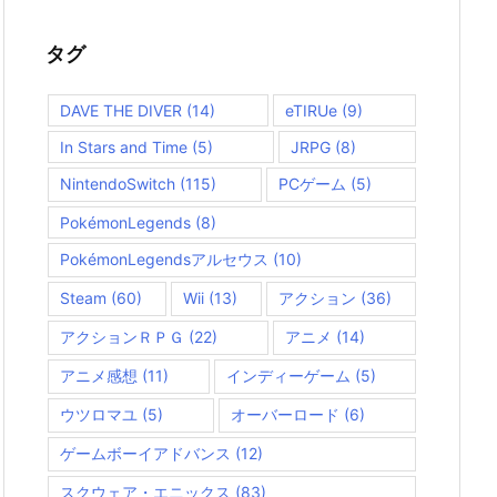
ゴ
リ
ー
タグ
DAVE THE DIVER
(14)
eTIRUe
(9)
In Stars and Time
(5)
JRPG
(8)
NintendoSwitch
(115)
PCゲーム
(5)
PokémonLegends
(8)
PokémonLegendsアルセウス
(10)
Steam
(60)
Wii
(13)
アクション
(36)
アクションＲＰＧ
(22)
アニメ
(14)
アニメ感想
(11)
インディーゲーム
(5)
ウツロマユ
(5)
オーバーロード
(6)
ゲームボーイアドバンス
(12)
スクウェア・エニックス
(83)