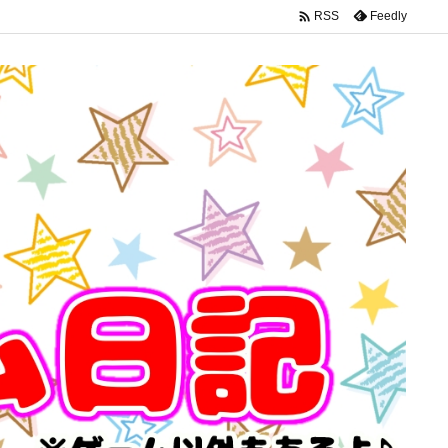

Feedly
RSS