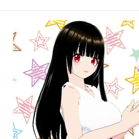
google-site-verification: googleffbc969efee6c755.html