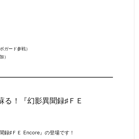
ボガード参戦）
加）
で蘇る！『幻影異聞録♯ＦＥ
録♯ＦＥ Encore』の登場です！