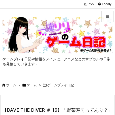
google-site-verification: googleffbc969efee6c755.html

Feedly
RSS


メニュ

サイド

ゲームプレイ日記や情報をメインに、アニメなどのサブカルや日常
前へ
も発信していきます♪

次へ


ホーム
>

ゲーム
>

ゲームプレイ日記
検索
【DAVE THE DIVER ＃ 16】「野菜寿司ってあり？」