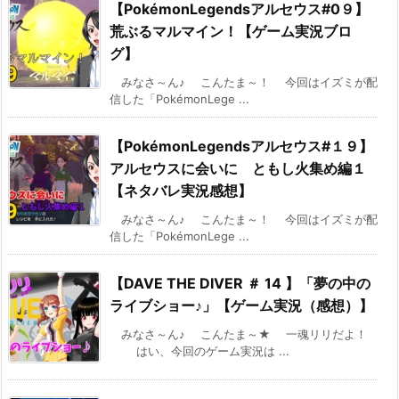
【PokémonLegendsアルセウス#0９】
荒ぶるマルマイン！【ゲーム実況ブロ
グ】
みなさ～ん♪ こんたま～！ 今回はイズミが配
信した「PokémonLege ...
【PokémonLegendsアルセウス#１９】
アルセウスに会いに ともし火集め編１
【ネタバレ実況感想】
みなさ～ん♪ こんたま～！ 今回はイズミが配
信した「PokémonLege ...
【DAVE THE DIVER ＃ 14 】「夢の中の
ライブショー♪」【ゲーム実況（感想）】
みなさ～ん♪ こんたま～★ 一魂リリだよ！
はい、今回のゲーム実況は ...