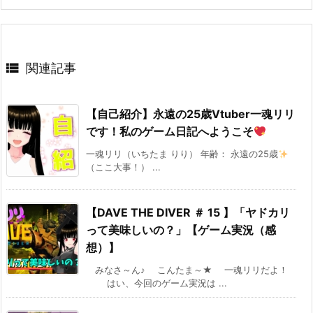

関連記事
【自己紹介】永遠の25歳Vtuber一魂リリ
です！私のゲーム日記へようこそ
一魂リリ（いちたま りり） 年齢： 永遠の25歳
（ここ大事！） ...
【DAVE THE DIVER ＃ 15 】「ヤドカリ
って美味しいの？」【ゲーム実況（感
想）】
みなさ～ん♪ こんたま～★ 一魂リリだよ！
はい、今回のゲーム実況は ...