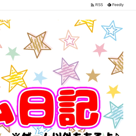

Feedly
RSS