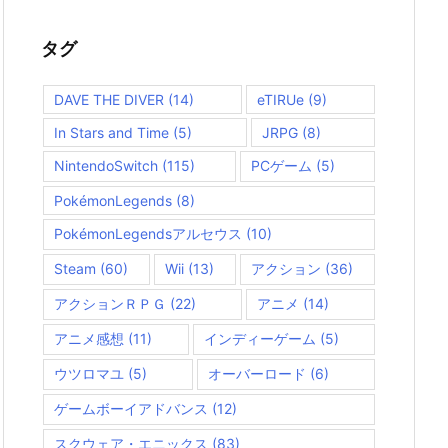
ゴ
リ
ー
タグ
DAVE THE DIVER
(14)
eTIRUe
(9)
In Stars and Time
(5)
JRPG
(8)
NintendoSwitch
(115)
PCゲーム
(5)
PokémonLegends
(8)
PokémonLegendsアルセウス
(10)
Steam
(60)
Wii
(13)
アクション
(36)
アクションＲＰＧ
(22)
アニメ
(14)
アニメ感想
(11)
インディーゲーム
(5)
ウツロマユ
(5)
オーバーロード
(6)
ゲームボーイアドバンス
(12)
スクウェア・エニックス
(83)