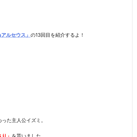
ndsアルセウス」
の13回目を紹介するよ！
わった主人公イズミ。
さり」
を貰いました。