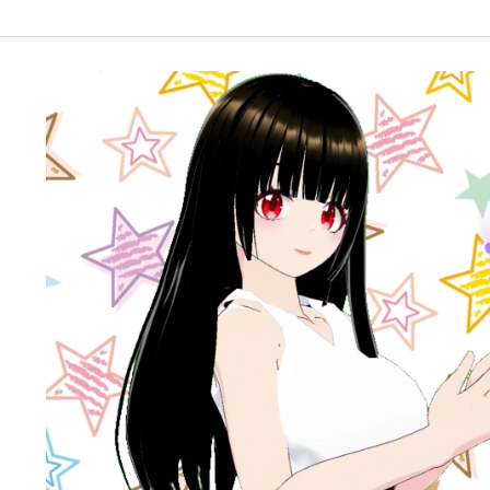
google-site-verification: googleffbc969efee6c755.html