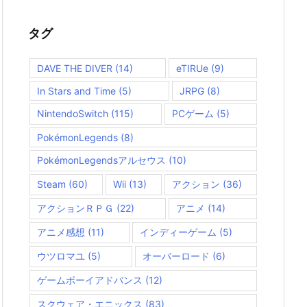
ゴ
リ
ー
タグ
DAVE THE DIVER
(14)
eTIRUe
(9)
In Stars and Time
(5)
JRPG
(8)
NintendoSwitch
(115)
PCゲーム
(5)
PokémonLegends
(8)
PokémonLegendsアルセウス
(10)
Steam
(60)
Wii
(13)
アクション
(36)
アクションＲＰＧ
(22)
アニメ
(14)
アニメ感想
(11)
インディーゲーム
(5)
ウツロマユ
(5)
オーバーロード
(6)
ゲームボーイアドバンス
(12)
スクウェア・エニックス
(83)