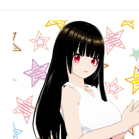
google-site-verification: googleffbc969efee6c755.html