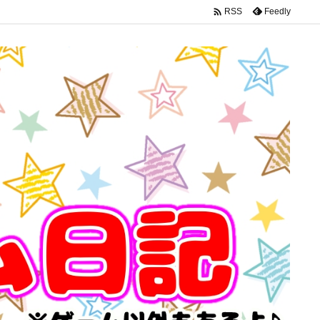

Feedly
RSS