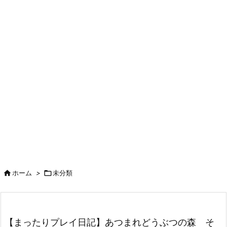

ホーム
>

未分類
【まったりプレイ日記】あつまれどうぶつの森 そ