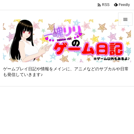
google-site-verification: googleffbc969efee6c755.html

Feedly
RSS


メニュ

サイド

ゲームプレイ日記や情報をメインに、アニメなどのサブカルや日常
前へ
も発信していきます♪

次へ

検索