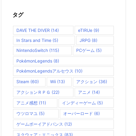
ゴ
リ
ー
タグ
DAVE THE DIVER
(14)
eTIRUe
(9)
In Stars and Time
(5)
JRPG
(8)
NintendoSwitch
(115)
PCゲーム
(5)
PokémonLegends
(8)
PokémonLegendsアルセウス
(10)
Steam
(60)
Wii
(13)
アクション
(36)
アクションＲＰＧ
(22)
アニメ
(14)
アニメ感想
(11)
インディーゲーム
(5)
ウツロマユ
(5)
オーバーロード
(6)
ゲームボーイアドバンス
(12)
スクウェア・エニックス
(83)