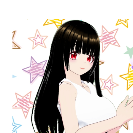
google-site-verification: googleffbc969efee6c755.html