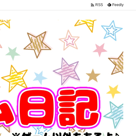

Feedly
RSS