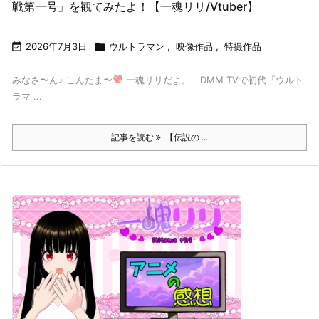
戦第一号」を観てみたよ！【一魂リリ/Vtuber】

2026年7月3日

ウルトラマン
,
映像作品
,
特撮作品
みなさ〜ん♪ こんたま〜
一魂リリだよ。 DMM TVで初代『ウルト
ラマ ...
記事を読む
【伝説の ...