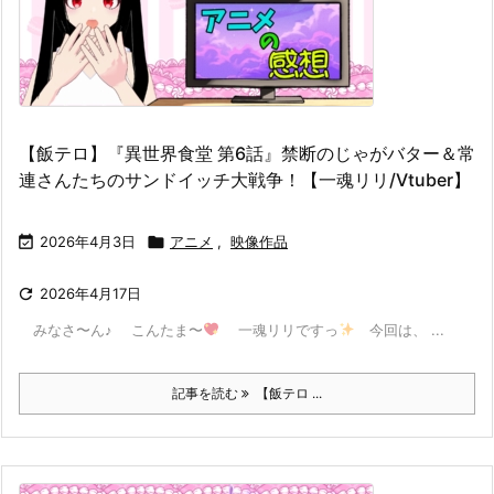
【飯テロ】『異世界食堂 第6話』禁断のじゃがバター＆常
連さんたちのサンドイッチ大戦争！【一魂リリ/Vtuber】

2026年4月3日

アニメ
,
映像作品

2026年4月17日
みなさ〜ん♪ こんたま〜
一魂リリですっ
今回は、 ...
記事を読む
【飯テロ ...