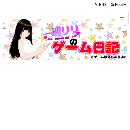
google-site-verification: googleffbc969efee6c755.html

Feedly
RSS


メニュ

サイド

前へ

次へ

検索