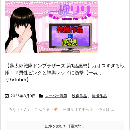
【暴太郎戦隊ドンブラザーズ 第1話感想】カオスすぎる戦
隊！？男性ピンクと神輿レッドに衝撃【一魂リ
リ/Vtuber】

2026年3月9日

スーパー戦隊
,
映像作品
,
特撮作品
みなさ～ん♪ こんたま～
一魂リリですっ
今日は ...
記事を読む
【暴太郎 ...