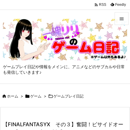
google-site-verification: googleffbc969efee6c755.html

Feedly
RSS


メニュ

サイド

ゲームプレイ日記や情報をメインに、アニメなどのサブカルや日常
前へ
も発信していきます♪

次へ


ホーム
>

ゲーム
>

ゲームプレイ日記
検索
【FINALFANTASYⅩ その３】奮闘！ビサイドオー