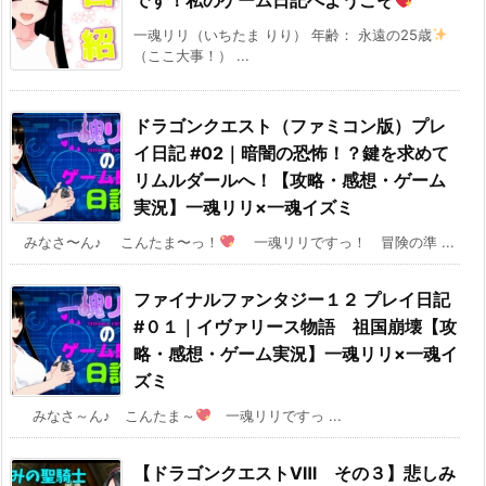
です！私のゲーム日記へようこそ
一魂リリ（いちたま りり） 年齢： 永遠の25歳
（ここ大事！） ...
ドラゴンクエスト（ファミコン版）プレ
イ日記 #02｜暗闇の恐怖！？鍵を求めて
リムルダールへ！【攻略・感想・ゲーム
実況】一魂リリ×一魂イズミ
みなさ〜ん♪ こんたま〜っ！
一魂リリですっ！ 冒険の準 ...
ファイナルファンタジー１２ プレイ日記
#０１｜イヴァリース物語 祖国崩壊【攻
略・感想・ゲーム実況】一魂リリ×一魂イ
ズミ
みなさ～ん♪ こんたま～
一魂リリですっ ...
【ドラゴンクエストⅧ その３】悲しみ