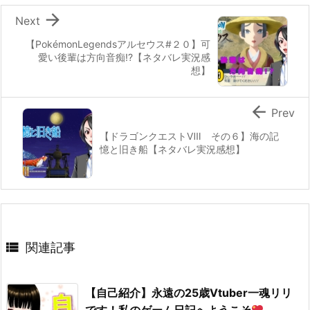

Next
【PokémonLegendsアルセウス#２０】可
愛い後輩は方向音痴!?【ネタバレ実況感
想】

Prev
【ドラゴンクエストⅧ その６】海の記
憶と旧き船【ネタバレ実況感想】

関連記事
【自己紹介】永遠の25歳Vtuber一魂リリ