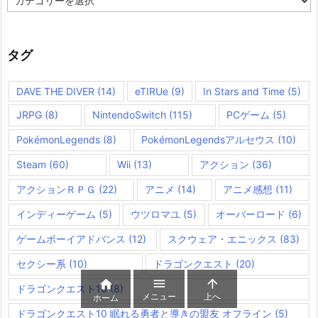
テ
ゴ
リ
ー
タグ
DAVE THE DIVER
(14)
eTIRUe
(9)
In Stars and Time
(5)
JRPG
(8)
NintendoSwitch
(115)
PCゲーム
(5)
PokémonLegends
(8)
PokémonLegendsアルセウス
(10)
Steam
(60)
Wii
(13)
アクション
(36)
アクションＲＰＧ
(22)
アニメ
(14)
アニメ感想
(11)
インディーゲーム
(5)
ウツロマユ
(5)
オーバーロード
(6)
ゲームボーイアドバンス
(12)
スクウェア・エニックス
(83)
セクシー系
(10)
ドラゴンクエスト
(20)



ドラゴンクエスト10
(8)
メニュー
上へ
ホーム
ドラゴンクエスト10 眠れる勇者と導きの盟友 オフライン
(5)