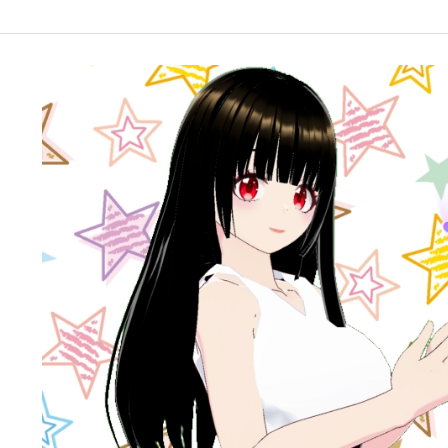
google-site-verification: googleffbc969efee6c755.html