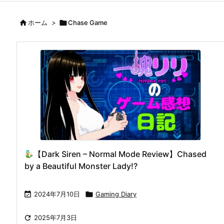

ホーム
>

Chase Game
【Dark Siren – Normal Mode Review】Chased
by a Beautiful Monster Lady!?

2024年7月10日

Gaming Diary

2025年7月3日