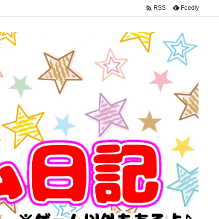

Feedly
RSS