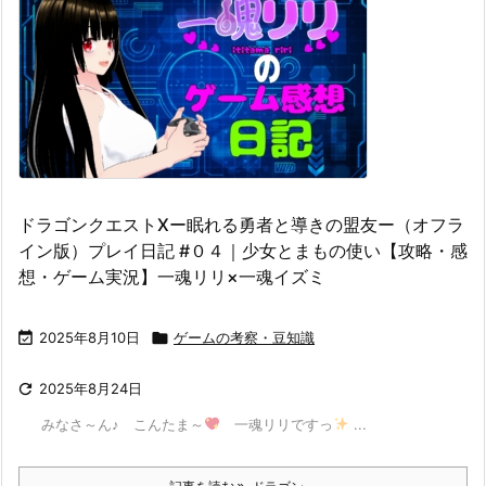
ドラゴンクエストⅩー眠れる勇者と導きの盟友ー（オフラ
イン版）プレイ日記 #０４｜少女とまもの使い【攻略・感
想・ゲーム実況】一魂リリ×一魂イズミ

2025年8月10日

ゲームの考察・豆知識

2025年8月24日
みなさ～ん♪ こんたま～
一魂リリですっ
...