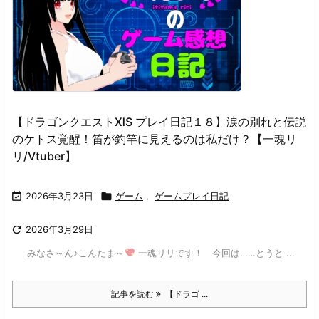
【ドラゴンクエストⅪS プレイ日記１８】涙の別れと伝説
のケトス覚醒！笛が釣竿に見えるのは私だけ？【一魂リ
リ/Vtuber】

2026年3月23日

ゲーム
,
ゲームプレイ日記

2026年3月29日
みなさ～ん♪こんたま～
一魂リリです！ 今回は……とうと ...
記事を読む
【ドラゴ ...