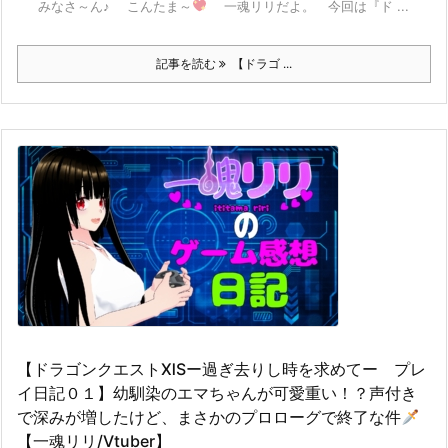
みなさ～ん♪ こんたま～
一魂リリだよ。 今回は『ド ...
記事を読む
【ドラゴ ...
【ドラゴンクエストⅪSー過ぎ去りし時を求めてー プレ
イ日記０１】幼馴染のエマちゃんが可愛重い！？声付き
で深みが増したけど、まさかのプロローグで終了な件
【一魂リリ/Vtuber】