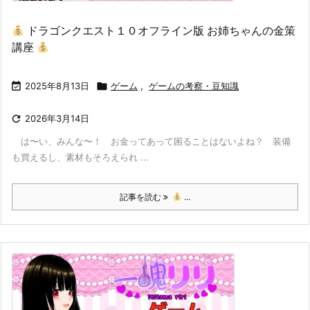
ドラゴンクエスト１０オフライン版 お姉ちゃんの金策
講座

2025年8月13日

ゲーム
,
ゲームの考察・豆知識

2026年3月14日
は〜い、みんな〜！ お金ってあって困ることはないよね？ 装備
も買えるし、素材もそろえられ ...
記事を読む
...