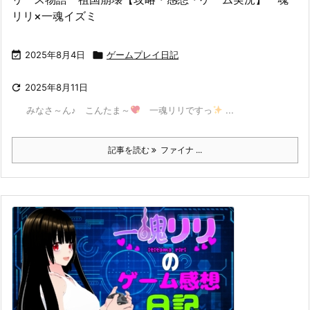
リリ×一魂イズミ

2025年8月4日

ゲームプレイ日記

2025年8月11日
みなさ～ん♪ こんたま～
一魂リリですっ
...
記事を読む
ファイナ ...