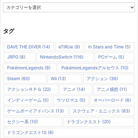
カ
テ
ゴ
リ
ー
タグ
DAVE THE DIVER
(14)
eTIRUe
(9)
In Stars and Time
(5)
JRPG
(8)
NintendoSwitch
(116)
PCゲーム
(5)
PokémonLegends
(8)
PokémonLegendsアルセウス
(10)
Steam
(60)
Wii
(13)
アクション
(36)
アクションＲＰＧ
(22)
アニメ
(14)
アニメ感想
(11)
インディーゲーム
(5)
ウツロマユ
(5)
オーバーロード
(6)
ゲームボーイアドバンス
(13)
スクウェア・エニックス
(83)
セクシー系
(10)
ドラゴンクエスト
(20)
ドラゴンクエスト10
(8)