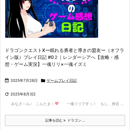
ドラゴンクエストⅩー眠れる勇者と導きの盟友ー（オフラ
イン版）プレイ日記 #0２｜レンダーシアへ【攻略・感
想・ゲーム実況】一魂リリ×一魂イズミ

2025年7月28日

ゲームプレイ日記

2025年8月3日
みなさ～ん♪ こんたま～
一魂リリですっ！ もし、身近 ...
記事を読む
ドラゴン ...