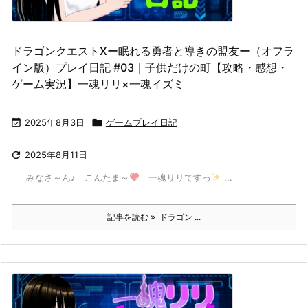
ドラゴンクエストⅩー眠れる勇者と導きの盟友ー（オフラ
イン版）プレイ日記 #03｜子供だけの町【攻略・感想・
ゲーム実況】一魂リリ×一魂イズミ

2025年8月3日

ゲームプレイ日記

2025年8月11日
みなさ～ん♪ こんたま～
一魂リリですっ
...
記事を読む
ドラゴン ...