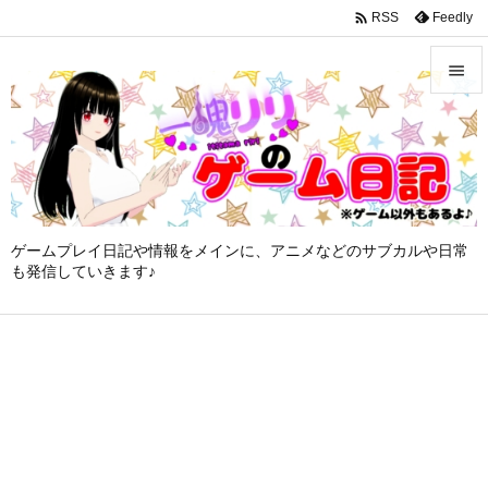
google-site-verification: googleffbc969efee6c755.html

Feedly
RSS


メニュ

サイド

ゲームプレイ日記や情報をメインに、アニメなどのサブカルや日常
前へ
も発信していきます♪

次へ

検索