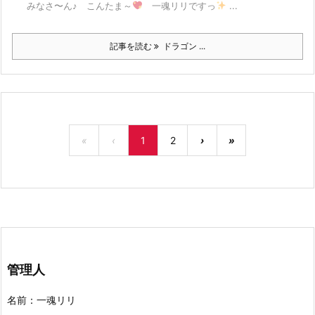
みなさ〜ん♪ こんたま～
一魂リリですっ
...
記事を読む
ドラゴン ...
«
‹
1
2
›
»
管理人
名前：一魂リリ