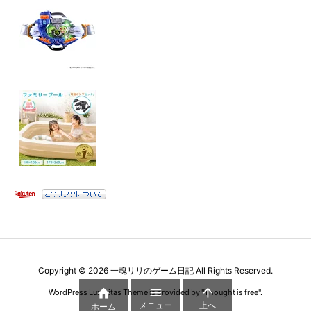
Copyright ©
2026
一魂リリのゲーム日記
All Rights Reserved.



WordPress Luxeritas Theme is provided by "
Thought is free
".
メニュー
上へ
ホーム