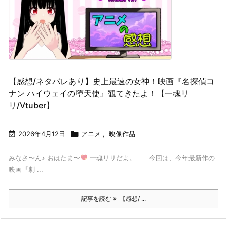
【感想/ネタバレあり】史上最速の女神！映画『名探偵コ
ナン ハイウェイの堕天使』観てきたよ！【一魂リ
リ/Vtuber】

2026年4月12日

アニメ
,
映像作品
みなさ〜ん♪ おはたま〜
一魂リリだよ。 今回は、今年最新作の
映画『劇 ...
記事を読む
【感想/ ...