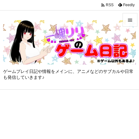
google-site-verification: googleffbc969efee6c755.html

Feedly
RSS


メニュ

サイド

ゲームプレイ日記や情報をメインに、アニメなどのサブカルや日常
前へ
も発信していきます♪

次へ

検索