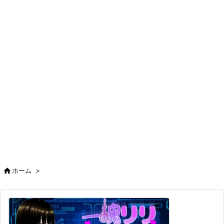

ホーム
>