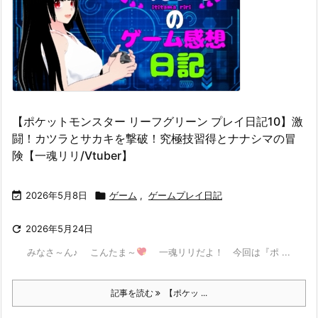
【ポケットモンスター リーフグリーン プレイ日記10】激
闘！カツラとサカキを撃破！究極技習得とナナシマの冒
険【一魂リリ/Vtuber】

2026年5月8日

ゲーム
,
ゲームプレイ日記

2026年5月24日
みなさ～ん♪ こんたま～
一魂リリだよ！ 今回は『ポ ...
記事を読む
【ポケッ ...