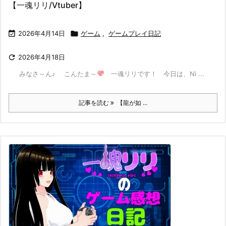
【一魂リリ/Vtuber】

2026年4月14日

ゲーム
,
ゲームプレイ日記

2026年4月18日
みなさ～ん♪ こんたま～
一魂リリです！ 今日は、Ni ...
記事を読む
【龍が如 ...