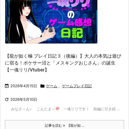
【龍が如く極 プレイ日記３（後編）】大人の本気は遊び
に宿る！ポケサー沼と「メスキングおじさん」の誕生
【一魂リリ/Vtuber】

2026年4月15日

ゲーム
,
ゲームプレイ日記

2026年5月10日
みなさ～ん♪ こんたま～
一魂リリです！ 前編に引き続 ...
記事を読む
【龍が如 ...