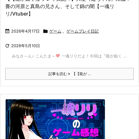
賽の河原と真島の兄さん、そして錦の闇【一魂リ
リ/Vtuber】

2026年4月17日

ゲーム
,
ゲームプレイ日記

2026年5月10日
みなさ～ん♪ こんたま～
一魂リリだよ！今回は『龍が如く ...
記事を読む
【【龍が ...