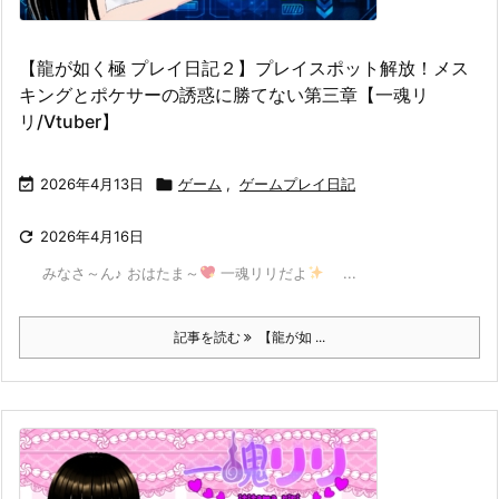
【龍が如く極 プレイ日記２】プレイスポット解放！メス
キングとポケサーの誘惑に勝てない第三章【一魂リ
リ/Vtuber】

2026年4月13日

ゲーム
,
ゲームプレイ日記

2026年4月16日
みなさ～ん♪ おはたま～
一魂リリだよ
...
記事を読む
【龍が如 ...