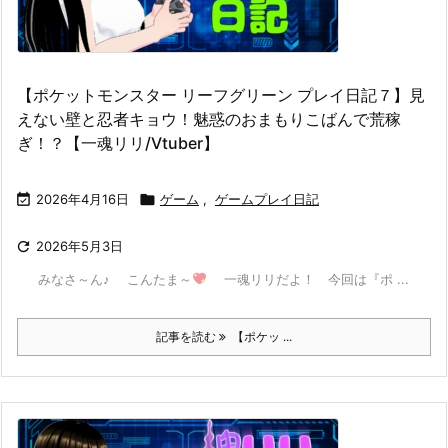
【ポケットモンスター リーフグリーン プレイ日記７】見
えない壁と忍者キョウ！魅惑のおまもりこばんで荒稼
ぎ！？【一魂リリ/Vtuber】

2026年4月16日

ゲーム
,
ゲームプレイ日記

2026年5月3日
みなさ～ん♪ こんたま～
一魂リリだよ！ 今回は『ポ ...
記事を読む
【ポケッ ...