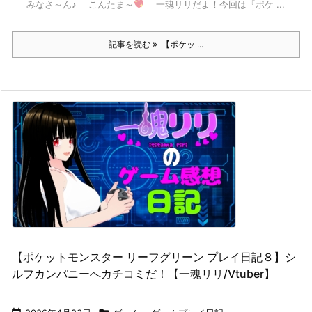
みなさ～ん♪ こんたま～
一魂リリだよ！今回は『ポケ ...
記事を読む
【ポケッ ...
【ポケットモンスター リーフグリーン プレイ日記８】シ
ルフカンパニーへカチコミだ！【一魂リリ/Vtuber】