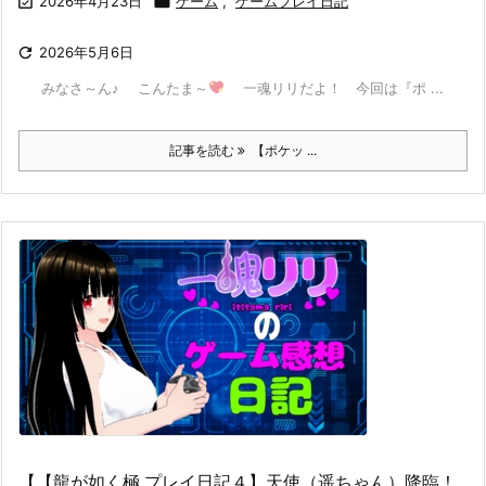

2026年4月23日

ゲーム
,
ゲームプレイ日記

2026年5月6日
みなさ～ん♪ こんたま～
一魂リリだよ！ 今回は『ポ ...
記事を読む
【ポケッ ...
【【龍が如く極 プレイ日記４】天使（遥ちゃん）降臨！