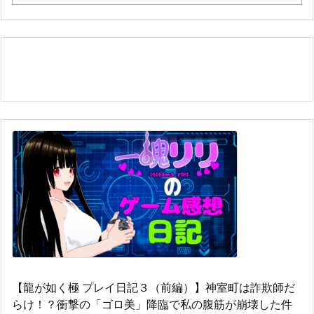
【龍が如く極 プレイ日記３（前編）】神室町は詐欺師だ
らけ！？衝撃の「ゴロ美」降臨で私の腹筋が崩壊した件