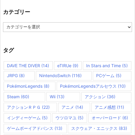
カテゴリー
カ
テ
ゴ
リ
ー
タグ
DAVE THE DIVER
(14)
eTIRUe
(9)
In Stars and Time
(5)
JRPG
(8)
NintendoSwitch
(116)
PCゲーム
(5)
PokémonLegends
(8)
PokémonLegendsアルセウス
(10)
Steam
(60)
Wii
(13)
アクション
(36)
アクションＲＰＧ
(22)
アニメ
(14)
アニメ感想
(11)
インディーゲーム
(5)
ウツロマユ
(5)
オーバーロード
(6)
ゲームボーイアドバンス
(13)
スクウェア・エニックス
(83)