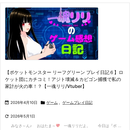
【ポケットモンスター リーフグリーン プレイ日記６】ロ
ケット団にカチコミ！アジト壊滅＆カビゴン捕獲で私の
家計が火の車！？【一魂リリ/Vtuber】

2026年4月10日

ゲーム
,
ゲームプレイ日記

2026年5月1日
みなさ～ん♪ おはたま～
一魂リリだよ。 今日は『ポ ...