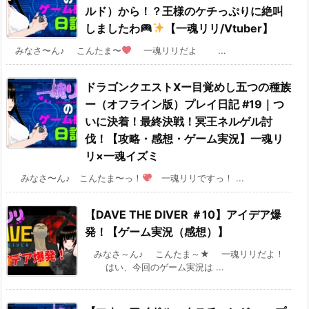
ルド）から！？王様のケチっぷりに絶叫
しましたわ
【一魂リリ/Vtuber】
みなさ〜ん♪ こんたま〜
一魂リリだよ ...
ドラゴンクエストⅩー目覚めし五つの種族
ー（オフライン版）プレイ日記 #19｜つ
いに決着！最終決戦！冥王ネルゲル討
伐！【攻略・感想・ゲーム実況】一魂リ
リ×一魂イズミ
みなさ〜ん♪ こんたま〜っ！
一魂リリですっ！ ...
【DAVE THE DIVER ＃10】アイデア爆
発！【ゲーム実況（感想）】
みなさ～ん♪ こんたま～★ 一魂リリだよ！
はい、今回のゲーム実況は ...