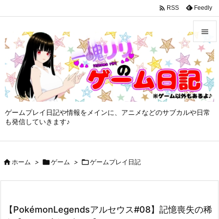
google-site-verification: googleffbc969efee6c755.html

Feedly
RSS


メニュ

サイド

ゲームプレイ日記や情報をメインに、アニメなどのサブカルや日常
前へ
も発信していきます♪

次へ


ホーム
>

ゲーム
>

ゲームプレイ日記
検索
【PokémonLegendsアルセウス#08】記憶喪失の稀