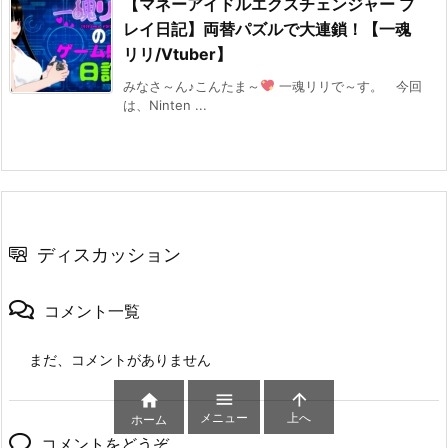
【マネーアイドルエクスチェンジャー プ
レイ日記】両替パズルで大連鎖！【一魂
リリ/Vtuber】
みなさ～ん♪こんたま～
一魂リリで～す。 今回
は、Ninten ...
ディスカッション
コメント一覧
まだ、コメントがありません



メニュー
上へ
ホーム
コメントをどうぞ