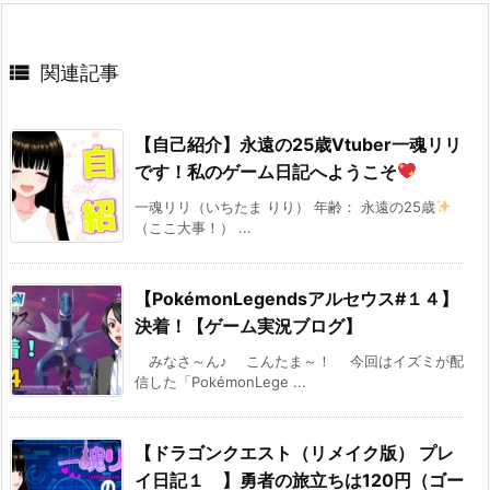

関連記事
【自己紹介】永遠の25歳Vtuber一魂リリ
です！私のゲーム日記へようこそ
一魂リリ（いちたま りり） 年齢： 永遠の25歳
（ここ大事！） ...
【PokémonLegendsアルセウス#１４】
決着！【ゲーム実況ブログ】
みなさ～ん♪ こんたま～！ 今回はイズミが配
信した「PokémonLege ...
【ドラゴンクエスト（リメイク版） プレ
イ日記１ 】勇者の旅立ちは120円（ゴー