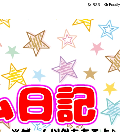

Feedly
RSS