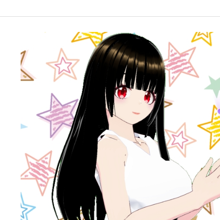
google-site-verification: googleffbc969efee6c755.html