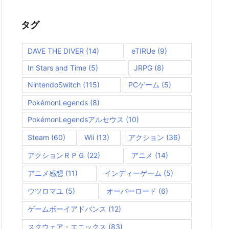
ゴ
リ
ー
タグ
DAVE THE DIVER
(14)
eTIRUe
(9)
In Stars and Time
(5)
JRPG
(8)
NintendoSwitch
(115)
PCゲーム
(5)
PokémonLegends
(8)
PokémonLegendsアルセウス
(10)
Steam
(60)
Wii
(13)
アクション
(36)
アクションＲＰＧ
(22)
アニメ
(14)
アニメ感想
(11)
インディーゲーム
(5)
ウツロマユ
(5)
オーバーロード
(6)
ゲームボーイアドバンス
(12)
スクウェア・エニックス
(83)