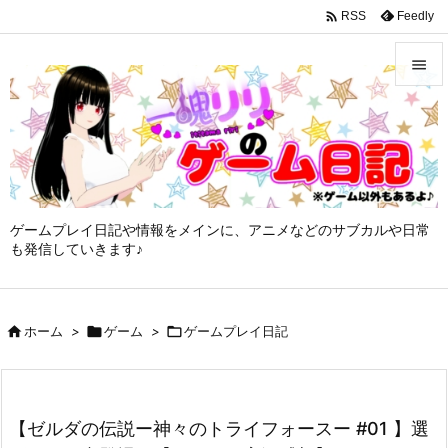
google-site-verification: googleffbc969efee6c755.html

Feedly
RSS


メニュ

サイド

ゲームプレイ日記や情報をメインに、アニメなどのサブカルや日常
前へ
も発信していきます♪

次へ


ホーム
>

ゲーム
>

ゲームプレイ日記
検索
【ゼルダの伝説ー神々のトライフォースー #01 】選