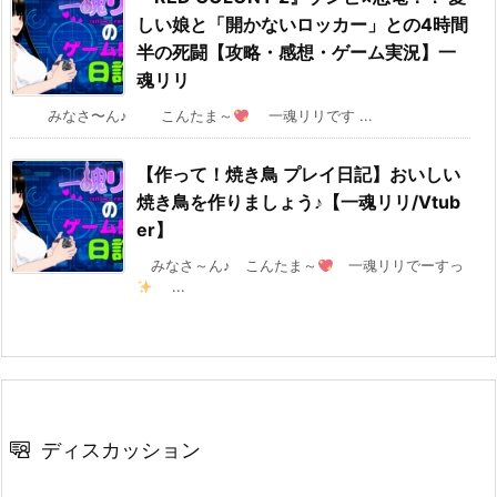
しい娘と「開かないロッカー」との4時間
半の死闘【攻略・感想・ゲーム実況】一
魂リリ
みなさ〜ん♪ こんたま～
一魂リリです ...
【作って！焼き鳥 プレイ日記】おいしい
焼き鳥を作りましょう♪【一魂リリ/Vtub
er】
みなさ～ん♪ こんたま～
一魂リリでーすっ
...
ディスカッション