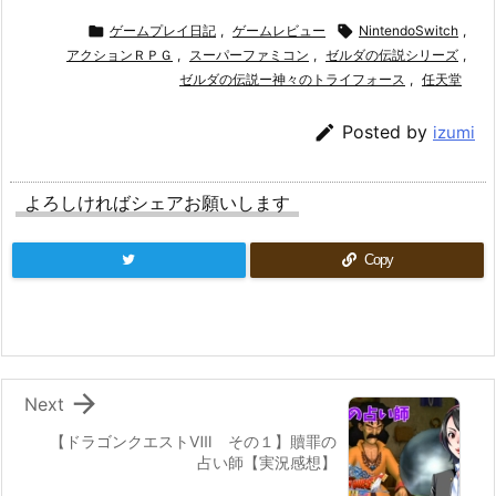

ゲームプレイ日記
,
ゲームレビュー

NintendoSwitch
,
アクションＲＰＧ
,
スーパーファミコン
,
ゼルダの伝説シリーズ
,
ゼルダの伝説ー神々のトライフォース
,
任天堂

Posted by
izumi
よろしければシェアお願いします
Copy

Next
【ドラゴンクエストⅧ その１】贖罪の
占い師【実況感想】