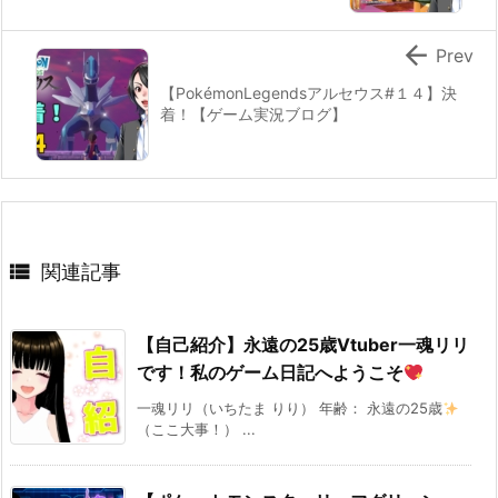

Prev
【PokémonLegendsアルセウス#１４】決
着！【ゲーム実況ブログ】

関連記事
【自己紹介】永遠の25歳Vtuber一魂リリ
です！私のゲーム日記へようこそ
一魂リリ（いちたま りり） 年齢： 永遠の25歳
（ここ大事！） ...