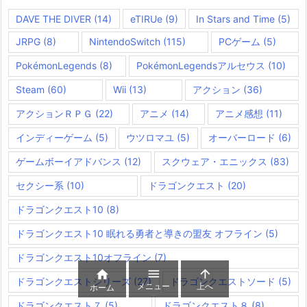
DAVE THE DIVER
(14)
eTIRUe
(9)
In Stars and Time
(5)
JRPG
(8)
NintendoSwitch
(115)
PCゲーム
(5)
PokémonLegends
(8)
PokémonLegendsアルセウス
(10)
Steam
(60)
Wii
(13)
アクション
(36)
アクションＲＰＧ
(22)
アニメ
(14)
アニメ感想
(11)
インディーゲーム
(5)
ウツロマユ
(5)
オーバーロード
(6)
ゲームボーイアドバンス
(12)
スクウェア・エニックス
(83)
セクシー系
(10)
ドラゴンクエスト
(20)
ドラゴンクエスト10
(8)
ドラゴンクエスト10 眠れる勇者と導きの盟友 オフライン
(5)
ドラゴンクエスト10オフライン
(7)



ドラゴンクエストシリーズ
(27)
ドラゴンクエストソード
(5)
メニュー
上へ
ホーム
ドラゴンクエスト７
(5)
ドラゴンクエスト８
(8)