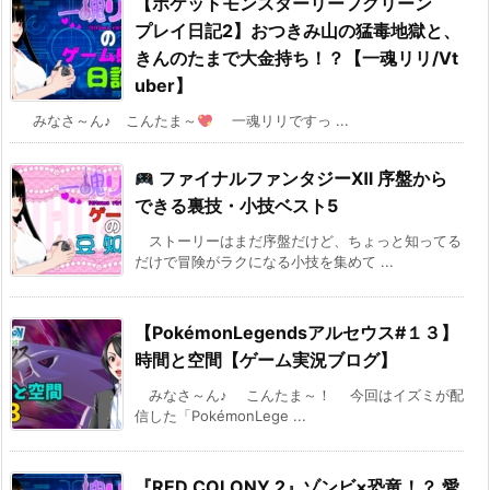
【ポケットモンスターリーフグリーン
プレイ日記2】おつきみ山の猛毒地獄と、
きんのたまで大金持ち！？【一魂リリ/Vt
uber】
みなさ～ん♪ こんたま～
一魂リリですっ ...
ファイナルファンタジーⅫ 序盤から
できる裏技・小技ベスト5
ストーリーはまだ序盤だけど、ちょっと知ってる
だけで冒険がラクになる小技を集めて ...
【PokémonLegendsアルセウス#１３】
時間と空間【ゲーム実況ブログ】
みなさ～ん♪ こんたま～！ 今回はイズミが配
信した「PokémonLege ...
『RED COLONY 2』ゾンビ×恐竜！？ 愛