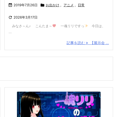

2019年7月26日

お出かけ
,
アニメ
,
日常

2026年3月17日
みなさ～ん♪ こんたま～
一魂リリですっ
今日は、
...
記事を読む
【展示会 ...