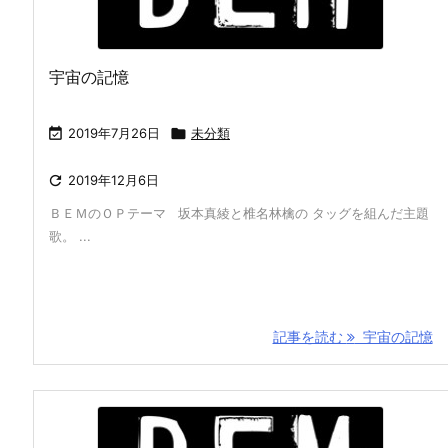
宇宙の記憶

2019年7月26日

未分類

2019年12月6日
ＢＥＭのＯＰテーマ 坂本真綾と椎名林檎の タッグを組んだ主題
歌。 ...
記事を読む
宇宙の記憶