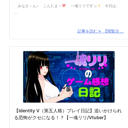
みなさ～ん♪ こんたま～
一魂リリですっ
今日は、
...
記事を読む
【閲覧注 ...
【Identity V（第五人格）プレイ日記】追いかけられ
る恐怖がクセになる！？【一魂リリ/Vtuber】