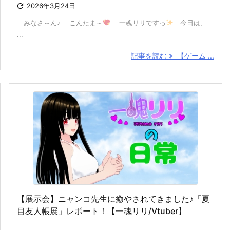

2026年3月24日
みなさ～ん♪ こんたま～
一魂リリですっ
今日は、
...
記事を読む
【ゲーム ...
【展示会】ニャンコ先生に癒やされてきました♪「夏
目友人帳展」レポート！【一魂リリ/Vtuber】