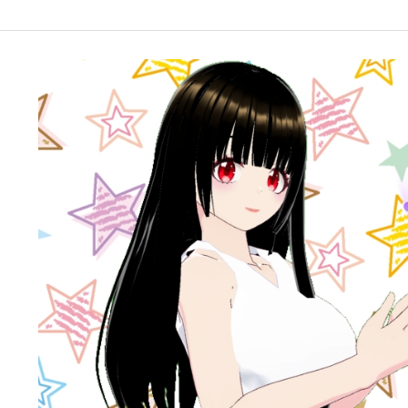
google-site-verification: googleffbc969efee6c755.html