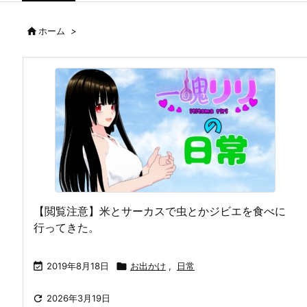

ホーム
>
【閲覧注意】米とサーカスで虫とかジビエを食べに
行ってきた。

2019年8月18日

お出かけ
,
日常

2026年3月19日