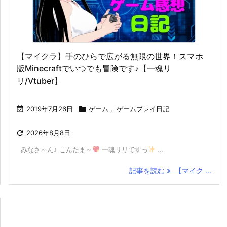
【マイクラ】手のひらで広がる無限の世界！スマホ
版Minecraftでいつでも冒険です♪【一魂リ
リ/Vtuber】

2019年7月26日

ゲーム
,
ゲームプレイ日記

2026年8月8日
みなさ～ん♪ こんたま～
一魂リリですっ
...
記事を読む
【マイク ...