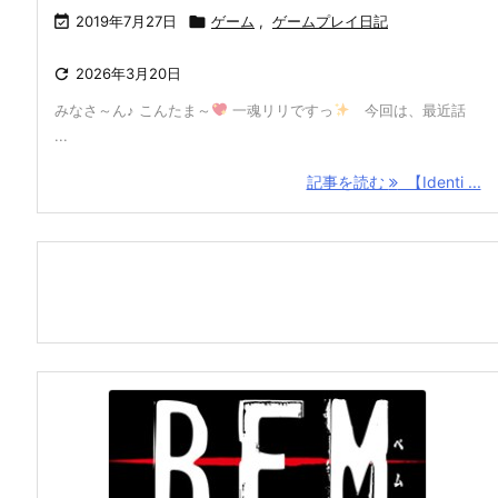

2019年7月27日

ゲーム
,
ゲームプレイ日記

2026年3月20日
みなさ～ん♪ こんたま～
一魂リリですっ
今回は、最近話
...
記事を読む
【Identi ...