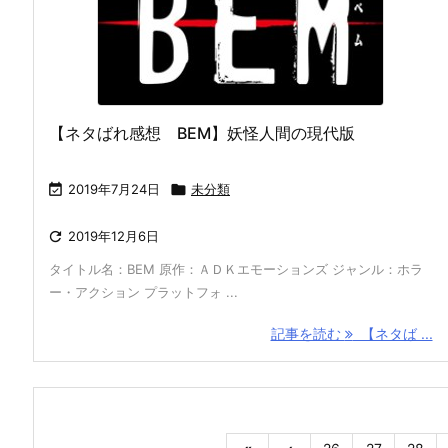
【ネタばれ感想 BEM】妖怪人間の現代版

2019年7月24日

未分類

2019年12月6日
タイトル名：BEM 原作：ＡＤＫエモーションズ ジャンル：ホラ
ー・アクション プラットフォ ...
記事を読む
【ネタば ...