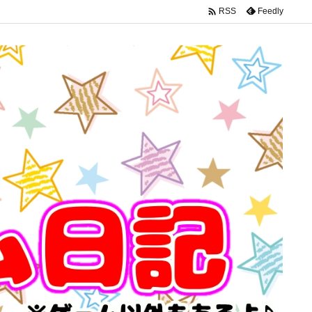

Feedly
RSS