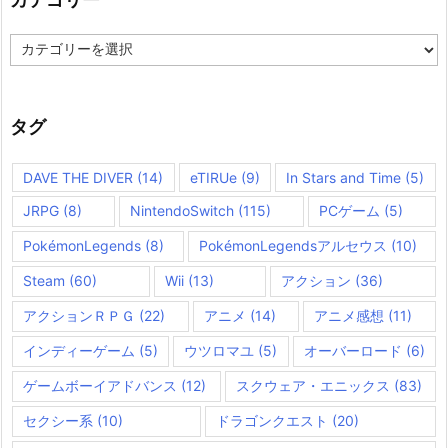
カ
テ
ゴ
リ
ー
タグ
DAVE THE DIVER
(14)
eTIRUe
(9)
In Stars and Time
(5)
JRPG
(8)
NintendoSwitch
(115)
PCゲーム
(5)
PokémonLegends
(8)
PokémonLegendsアルセウス
(10)
Steam
(60)
Wii
(13)
アクション
(36)
アクションＲＰＧ
(22)
アニメ
(14)
アニメ感想
(11)
インディーゲーム
(5)
ウツロマユ
(5)
オーバーロード
(6)
ゲームボーイアドバンス
(12)
スクウェア・エニックス
(83)
セクシー系
(10)
ドラゴンクエスト
(20)