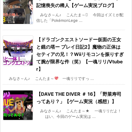
記憶喪失の稀人【ゲーム実況ブログ】
みなさ～ん♪ こんたま～ 今回はイズミが配
信した「PokémonLege ...
【ドラゴンクエストソードー仮面の王女
と鏡の塔ー プレイ日記2】魔物の正体は
セティアの兄！？Wiiリモコンを振りすぎ
て腕が限界な件（笑）【一魂リリ/Vtube
r】
みなさ～ん♪ こんたま～
一魂リリですっ ...
【DAVE THE DIVER ＃ 16】「野菜寿司
ってあり？」【ゲーム実況（感想）】
みなさ～ん♪ こんたま～★ 一魂リリだよ！
はい、今回のゲーム実況は ...