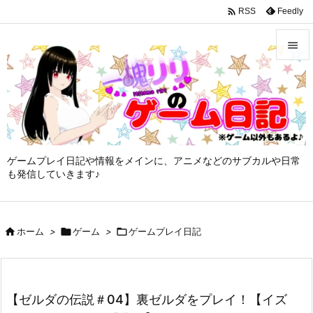
google-site-verification: googleffbc969efee6c755.html

Feedly
RSS


メニュ

サイド

ゲームプレイ日記や情報をメインに、アニメなどのサブカルや日常
前へ
も発信していきます♪

次へ


ホーム
>

ゲーム
>

ゲームプレイ日記
検索
【ゼルダの伝説＃04】裏ゼルダをプレイ！【イズ