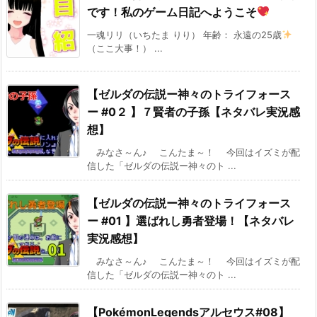
です！私のゲーム日記へようこそ
一魂リリ（いちたま りり） 年齢： 永遠の25歳
（ここ大事！） ...
【ゼルダの伝説ー神々のトライフォース
ー #0２ 】７賢者の子孫【ネタバレ実況感
想】
みなさ～ん♪ こんたま～！ 今回はイズミが配
信した「ゼルダの伝説ー神々のト ...
【ゼルダの伝説ー神々のトライフォース
ー #01 】選ばれし勇者登場！【ネタバレ
実況感想】
みなさ～ん♪ こんたま～！ 今回はイズミが配
信した「ゼルダの伝説ー神々のト ...
【PokémonLegendsアルセウス#08】