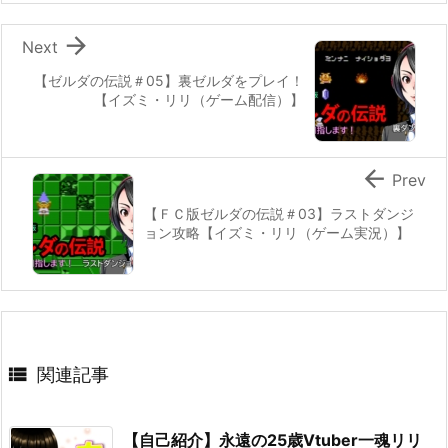

Next
【ゼルダの伝説＃05】裏ゼルダをプレイ！
【イズミ・リリ（ゲーム配信）】

Prev
【ＦＣ版ゼルダの伝説＃03】ラストダンジ
ョン攻略【イズミ・リリ（ゲーム実況）】

関連記事
【自己紹介】永遠の25歳Vtuber一魂リリ