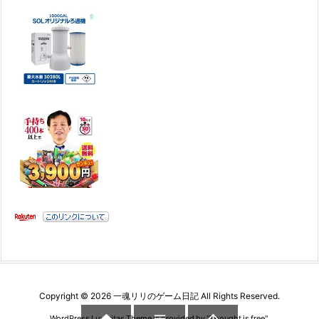
Copyright ©
2026
一魂リリのゲーム日記
All Rights Reserved.


WordPress Luxeritas Theme is provided by "
Thought is free
".