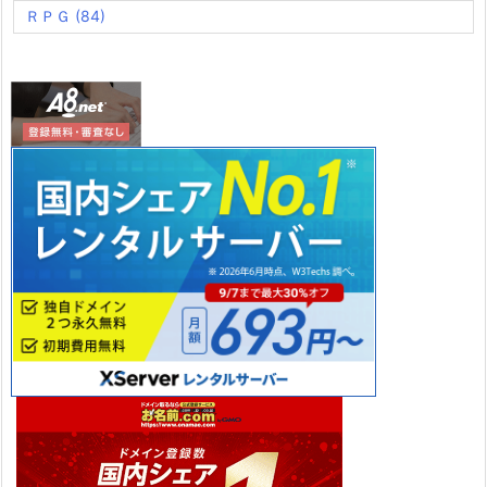
ＲＰＧ
(84)