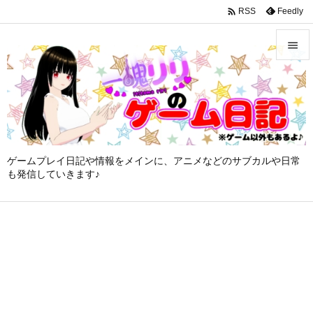
google-site-verification: googleffbc969efee6c755.html

Feedly
RSS


メニュ

サイド

ゲームプレイ日記や情報をメインに、アニメなどのサブカルや日常
前へ
も発信していきます♪

次へ

検索