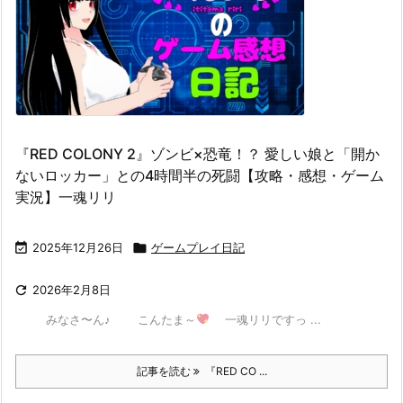
『RED COLONY 2』ゾンビ×恐竜！？ 愛しい娘と「開か
ないロッカー」との4時間半の死闘【攻略・感想・ゲーム
実況】一魂リリ

2025年12月26日

ゲームプレイ日記

2026年2月8日
みなさ〜ん♪ こんたま～
一魂リリですっ ...
記事を読む
『RED CO ...