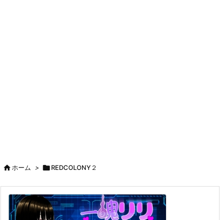

ホーム
>

REDCOLONY２