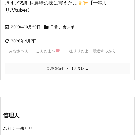
厚すぎる町村農場の味に震えたよ
【一魂リ
リ/Vtuber】

2019年10月29日

日常
,
食レポ

2026年4月7日
みなさ〜ん♪ こんたま〜
一魂リリだよ 最近すっかり ...
記事を読む
【実食レ ...
管理人
名前：一魂リリ