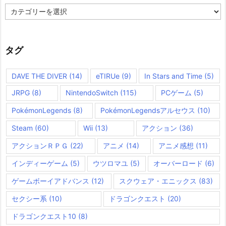
カ
テ
ゴ
リ
ー
タグ
DAVE THE DIVER
(14)
eTIRUe
(9)
In Stars and Time
(5)
JRPG
(8)
NintendoSwitch
(115)
PCゲーム
(5)
PokémonLegends
(8)
PokémonLegendsアルセウス
(10)
Steam
(60)
Wii
(13)
アクション
(36)
アクションＲＰＧ
(22)
アニメ
(14)
アニメ感想
(11)
インディーゲーム
(5)
ウツロマユ
(5)
オーバーロード
(6)
ゲームボーイアドバンス
(12)
スクウェア・エニックス
(83)
セクシー系
(10)
ドラゴンクエスト
(20)
ドラゴンクエスト10
(8)