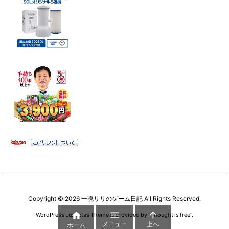
Copyright ©
2026
一魂リリのゲーム日記
All Rights Reserved.



WordPress Luxeritas Theme is provided by "
Thought is free
".
メニュー
上へ
ホーム