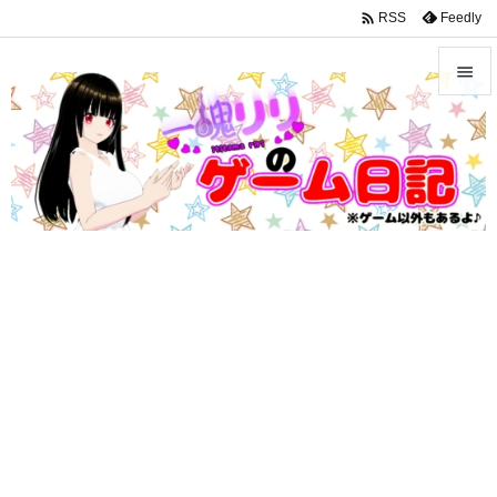
google-site-verification: googleffbc969efee6c755.html

Feedly
RSS


メニュ

サイド

前へ

次へ

検索