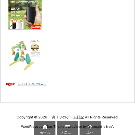
Copyright ©
2026
一魂リリのゲーム日記
All Rights Reserved.



WordPress Luxeritas Theme is provided by "
Thought is free
".
メニュー
上へ
ホーム