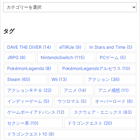
カ
テ
ゴ
リ
ー
タグ
DAVE THE DIVER
(14)
eTIRUe
(9)
In Stars and Time
(5)
JRPG
(8)
NintendoSwitch
(115)
PCゲーム
(5)
PokémonLegends
(8)
PokémonLegendsアルセウス
(10)
Steam
(60)
Wii
(13)
アクション
(36)
アクションＲＰＧ
(22)
アニメ
(14)
アニメ感想
(11)
インディーゲーム
(5)
ウツロマユ
(5)
オーバーロード
(6)
ゲームボーイアドバンス
(12)
スクウェア・エニックス
(83)
セクシー系
(10)
ドラゴンクエスト
(20)
ドラゴンクエスト10
(8)