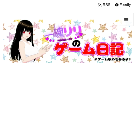
google-site-verification: googleffbc969efee6c755.html

Feedly
RSS


メニュ

サイド

前へ

次へ

検索