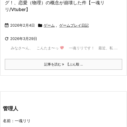
グ！、恋愛（物理）の概念が崩壊した件【一魂リ
リ/Vtuber】

2026年2月4日

ゲーム
,
ゲームプレイ日記

2026年3月29日
みなさ〜ん、 こんたま〜っ
一魂リリです！ 最近、私 ...
記事を読む
【ぶん殴 ...
管理人
名前：一魂リリ