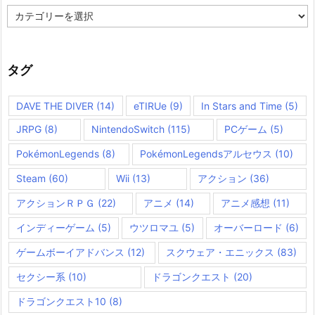
カ
テ
ゴ
リ
ー
タグ
DAVE THE DIVER
(14)
eTIRUe
(9)
In Stars and Time
(5)
JRPG
(8)
NintendoSwitch
(115)
PCゲーム
(5)
PokémonLegends
(8)
PokémonLegendsアルセウス
(10)
Steam
(60)
Wii
(13)
アクション
(36)
アクションＲＰＧ
(22)
アニメ
(14)
アニメ感想
(11)
インディーゲーム
(5)
ウツロマユ
(5)
オーバーロード
(6)
ゲームボーイアドバンス
(12)
スクウェア・エニックス
(83)
セクシー系
(10)
ドラゴンクエスト
(20)
ドラゴンクエスト10
(8)