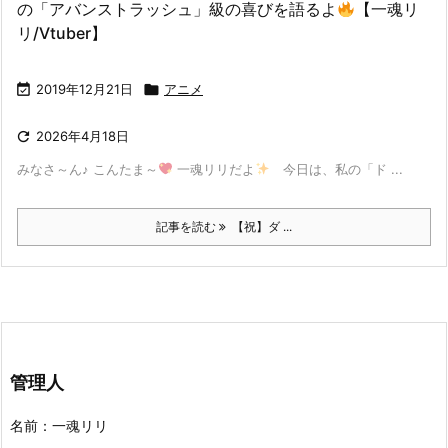
の「アバンストラッシュ」級の喜びを語るよ
【一魂リ
リ/Vtuber】

2019年12月21日

アニメ

2026年4月18日
みなさ～ん♪ こんたま～
一魂リリだよ
今日は、私の「ド ...
記事を読む
【祝】ダ ...
管理人
名前：一魂リリ