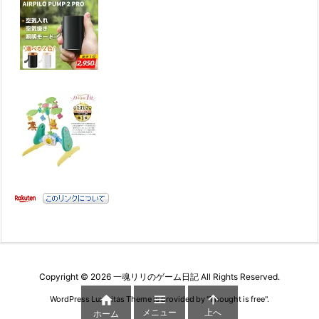
Copyright ©
2026
一魂リリのゲーム日記
All Rights Reserved.



WordPress Luxeritas Theme is provided by "
Thought is free
".
メニュー
上へ
ホーム