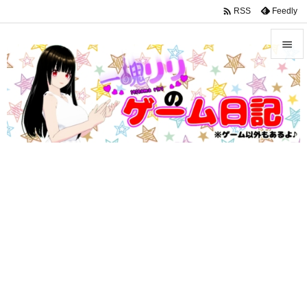
google-site-verification: googleffbc969efee6c755.html

Feedly
RSS


メニュ

サイド

前へ

次へ

検索