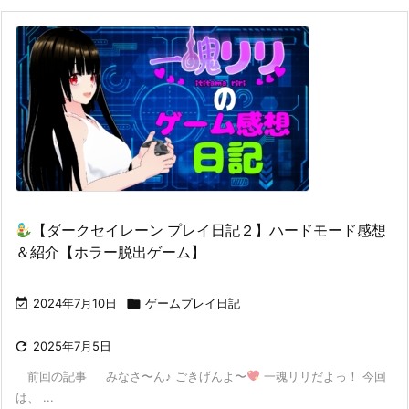
【ダークセイレーン プレイ日記２】ハードモード感想
＆紹介【ホラー脱出ゲーム】

2024年7月10日

ゲームプレイ日記

2025年7月5日
前回の記事 みなさ〜ん♪ ごきげんよ〜
一魂リリだよっ！ 今回
は、 ...