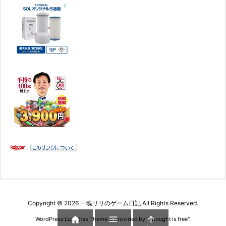
Copyright ©
2026
一魂リリのゲーム日記
All Rights Reserved.



WordPress Luxeritas Theme is provided by "
Thought is free
".