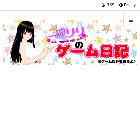
google-site-verification: googleffbc969efee6c755.html

Feedly
RSS


メニュ

サイド

前へ

次へ

検索