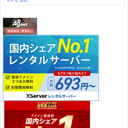
ＲＰＧ
(84)