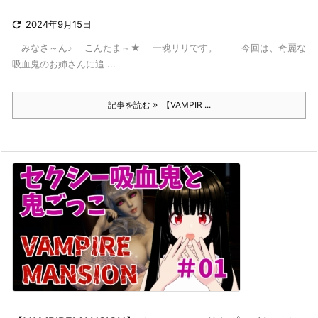

2024年9月15日
みなさ～ん♪ こんたま～★ 一魂リリです。 今回は、奇麗な
吸血鬼のお姉さんに追 ...
記事を読む
【VAMPIR ...