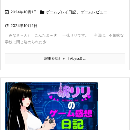

2024年10月1日

ゲームプレイ日記
,
ゲームレビュー

2024年10月2日
みなさ～ん♪ こんたま～★ 一魂リリです。 今回は、不気味な
学校に閉じ込められた少 ...
記事を読む
【AbyssS ...