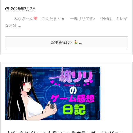

2025年7月7日
みなさ～ん
こんたま～★ 一魂リリです♪ 今回は、キレイ
なお姉 ...
記事を読む
...
【ダークセイレーン】鬼ごっこ系ホラーゲームレビュー