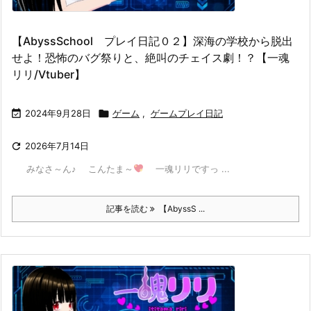
【AbyssSchool プレイ日記０２】深海の学校から脱出
せよ！恐怖のバグ祭りと、絶叫のチェイス劇！？【一魂
リリ/Vtuber】

2024年9月28日

ゲーム
,
ゲームプレイ日記

2026年7月14日
みなさ～ん♪ こんたま～
一魂リリですっ ...
記事を読む
【AbyssS ...