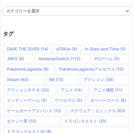
カ
テ
ゴ
リ
ー
タグ
DAVE THE DIVER
(14)
eTIRUe
(9)
In Stars and Time
(5)
JRPG
(8)
NintendoSwitch
(115)
PCゲーム
(5)
PokémonLegends
(8)
PokémonLegendsアルセウス
(10)
Steam
(60)
Wii
(13)
アクション
(36)
アクションＲＰＧ
(22)
アニメ
(14)
アニメ感想
(11)
インディーゲーム
(5)
ウツロマユ
(5)
オーバーロード
(6)
ゲームボーイアドバンス
(12)
スクウェア・エニックス
(83)
セクシー系
(10)
ドラゴンクエスト
(20)
ドラゴンクエスト10
(8)