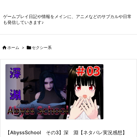
ゲームプレイ日記や情報をメインに、アニメなどのサブカルや日常
も発信していきます♪

ホーム
>

セクシー系
【AbyssSchool その3】深 淵【ネタバレ実況感想】