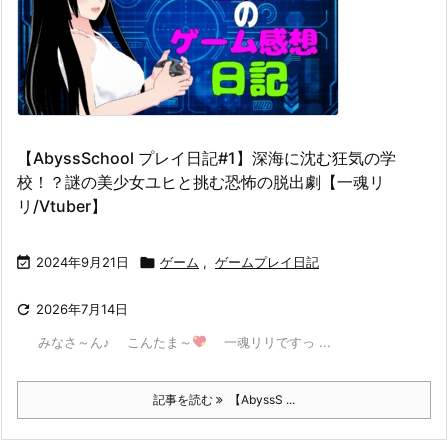
【AbyssSchool プレイ日記#1】深海に沈む狂気の学
校！？謎の美少女ユヒと挑む恐怖の脱出劇【一魂リ
リ/Vtuber】

2024年9月21日

ゲーム
,
ゲームプレイ日記

2026年7月14日
みなさ～ん♪ こんたま～
一魂リリですっ ...
記事を読む
【AbyssS ...