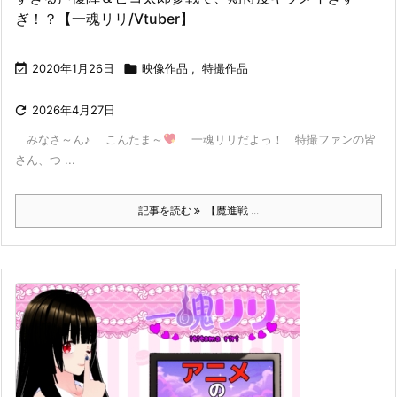
ぎ！？【一魂リリ/Vtuber】

2020年1月26日

映像作品
,
特撮作品

2026年4月27日
みなさ～ん♪ こんたま～
一魂リリだよっ！ 特撮ファンの皆
さん、つ ...
記事を読む
【魔進戦 ...