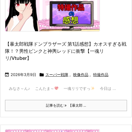
【暴太郎戦隊ドンブラザーズ 第1話感想】カオスすぎる戦
隊！？男性ピンクと神輿レッドに衝撃【一魂リ
リ/Vtuber】

2026年3月9日

スーパー戦隊
,
映像作品
,
特撮作品
みなさ～ん♪ こんたま～
一魂リリですっ
今日は ...
記事を読む
【暴太郎 ...