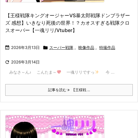
【王様戦隊キングオージャーVS暴太郎戦隊ドンブラザー
ズ 感想】いきなり死後の世界！？カオスすぎる戦隊クロ
スオーバー【一魂リリ/Vtuber】

2026年3月13日

スーパー戦隊
,
映像作品
,
特撮作品

2026年3月14日
みなさ～ん♪ こんたま～
一魂リリですっ
​ 今 ...
記事を読む
【王様戦 ...