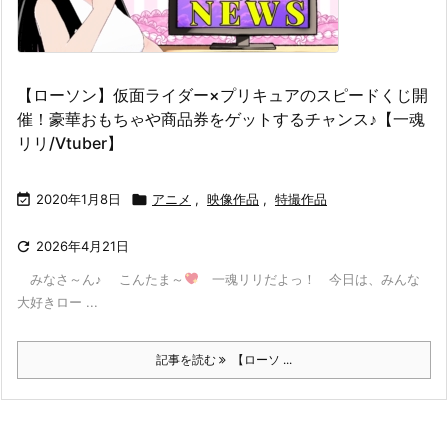
【ローソン】仮面ライダー×プリキュアのスピードくじ開
催！豪華おもちゃや商品券をゲットするチャンス♪【一魂
リリ/Vtuber】

2020年1月8日

アニメ
,
映像作品
,
特撮作品

2026年4月21日
みなさ～ん♪ こんたま～
一魂リリだよっ！ 今日は、みんな
大好きロー ...
記事を読む
【ローソ ...