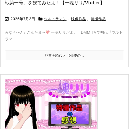
戦第一号」を観てみたよ！【一魂リリ/Vtuber】

2026年7月3日

ウルトラマン
,
映像作品
,
特撮作品
みなさ〜ん♪ こんたま〜
一魂リリだよ。 DMM TVで初代『ウルト
ラマ ...
記事を読む
【伝説の ...