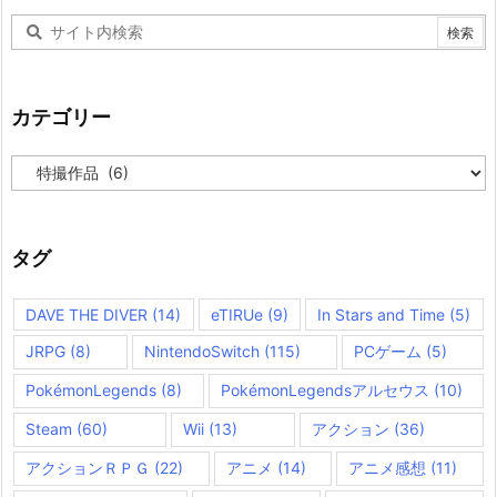
カテゴリー
カ
テ
ゴ
リ
ー
タグ
DAVE THE DIVER
(14)
eTIRUe
(9)
In Stars and Time
(5)
JRPG
(8)
NintendoSwitch
(115)
PCゲーム
(5)
PokémonLegends
(8)
PokémonLegendsアルセウス
(10)
Steam
(60)
Wii
(13)
アクション
(36)
アクションＲＰＧ
(22)
アニメ
(14)
アニメ感想
(11)