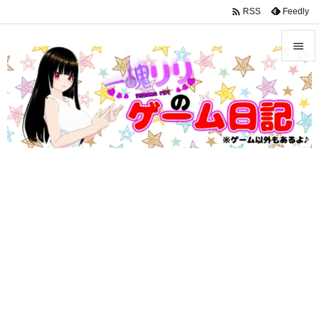
google-site-verification: googleffbc969efee6c755.html

Feedly
RSS


メニュ

サイド

前へ

次へ

検索