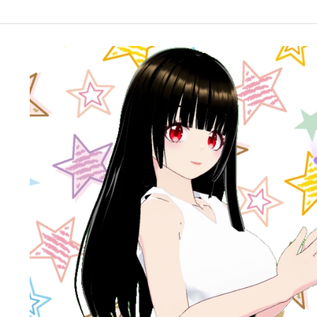
google-site-verification: googleffbc969efee6c755.html