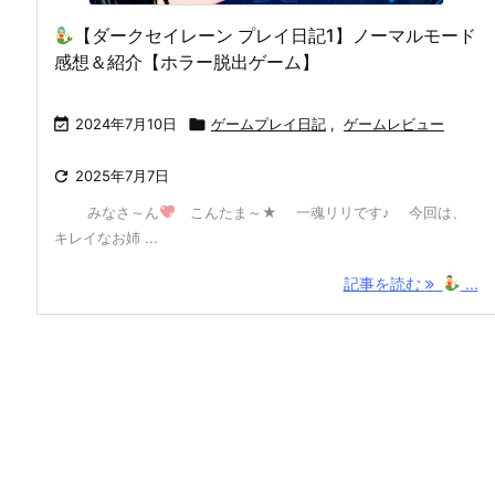
【ダークセイレーン プレイ日記1】ノーマルモード
感想＆紹介【ホラー脱出ゲーム】

2024年7月10日

ゲームプレイ日記
,
ゲームレビュー

2025年7月7日
みなさ～ん
こんたま～★ 一魂リリです♪ 今回は、
キレイなお姉 ...
記事を読む
...