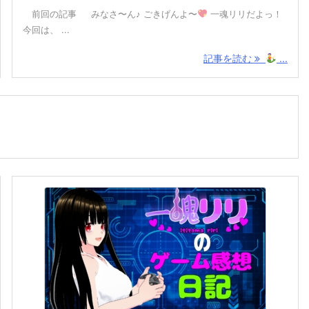
前回の記事 みなさ〜ん♪ ごきげんよ〜
一魂リリだよっ！
今回は、 ...
記事を読む
...