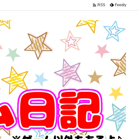

Feedly
RSS